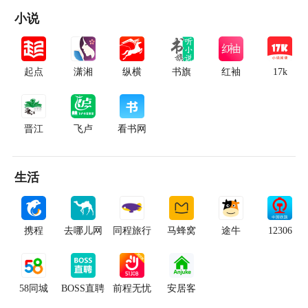
小说
起点
潇湘
纵横
书旗
红袖
17k
晋江
飞卢
看书网
生活
携程
去哪儿网
同程旅行
马蜂窝
途牛
12306
58同城
BOSS直聘
前程无忧
安居客