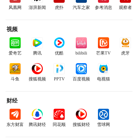
凤凰网
澎湃新闻
虎扑
汽车之家
参考消息
观察者
视频
爱奇艺
腾讯
优酷
bilibili
芒果TV
虎牙
斗鱼
搜狐视频
PPTV
百度视频
电视猫
财经
东方财富
腾讯财经
同花顺
搜狐财经
雪球网