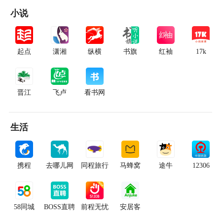
小说
起点
潇湘
纵横
书旗
红袖
17k
晋江
飞卢
看书网
生活
携程
去哪儿网
同程旅行
马蜂窝
途牛
12306
58同城
BOSS直聘
前程无忧
安居客