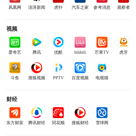
凤凰网
澎湃新闻
虎扑
汽车之家
参考消息
观察者
视频
爱奇艺
腾讯
优酷
bilibili
芒果TV
虎牙
斗鱼
搜狐视频
PPTV
百度视频
电视猫
财经
东方财富
腾讯财经
同花顺
搜狐财经
雪球网