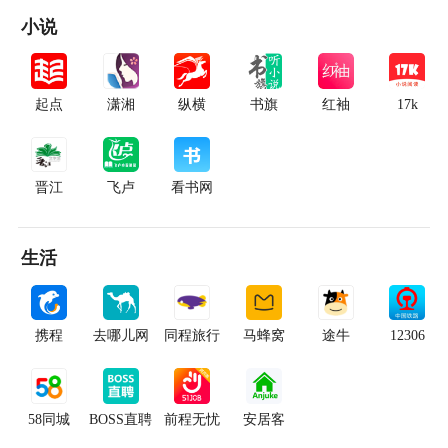
小说
起点
潇湘
纵横
书旗
红袖
17k
晋江
飞卢
看书网
生活
携程
去哪儿网
同程旅行
马蜂窝
途牛
12306
58同城
BOSS直聘
前程无忧
安居客