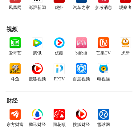
凤凰网
澎湃新闻
虎扑
汽车之家
参考消息
观察者
视频
爱奇艺
腾讯
优酷
bilibili
芒果TV
虎牙
斗鱼
搜狐视频
PPTV
百度视频
电视猫
财经
东方财富
腾讯财经
同花顺
搜狐财经
雪球网