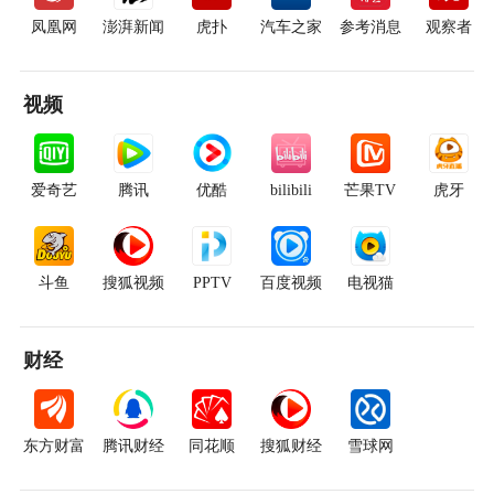
凤凰网
澎湃新闻
虎扑
汽车之家
参考消息
观察者
视频
爱奇艺
腾讯
优酷
bilibili
芒果TV
虎牙
斗鱼
搜狐视频
PPTV
百度视频
电视猫
财经
东方财富
腾讯财经
同花顺
搜狐财经
雪球网