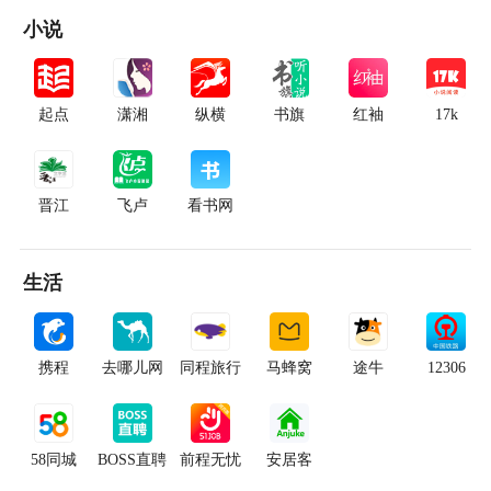
小说
起点
潇湘
纵横
书旗
红袖
17k
晋江
飞卢
看书网
生活
携程
去哪儿网
同程旅行
马蜂窝
途牛
12306
58同城
BOSS直聘
前程无忧
安居客