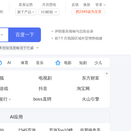
星座运势
月历壁纸
反馈
换肤
登录
祀
把2345设为主页
旗下产品
163邮箱
伊朗最高领袖与总统会谈
前7个月我国区域外贸增势稳健
白海豚登陆强度略强于巴威
热
豚登陆强度略强于巴威
伊朗陆军司令：将回应任何敌对行动
伊朗陆军司令：将回应任何敌对行动
印度两女生手机被偷抓住窃贼痛揍
台风白海豚在浙江乐清二次登陆
AI
体育
音乐
电影
短剧
少儿
狐
电视剧
东方财富
5游戏
抖音
淘宝网
银行
boss直聘
火山引擎
AI应用
仙
2345页游
页游Top10榜
益盟操盘手