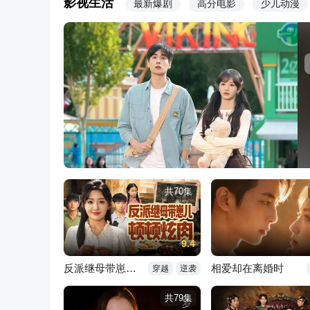
影视生活
最新爆剧
高分电影
少儿动漫
共70集
9.4
反派继母带崽儿顿顿炫肉
相爱却在离婚时
穿越
逆袭
共79集