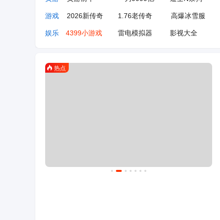
游戏
2026新传奇
1.76老传奇
高爆冰雪服
娱乐
4399小游戏
雷电模拟器
影视大全
办公
魔方办公
即时设计
豆包
汽车
懂车帝
汽车之家
百度有驾
生活
小红书
AI导航
微信网页版