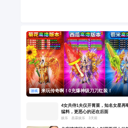
来玩传奇啊！0充爆神级刀刀红装！
游戏
4女共侍1夫仅开胃菜，知名女星再
猛料，更恶心的还在后面
娱乐
昌霖娱乐
3天前