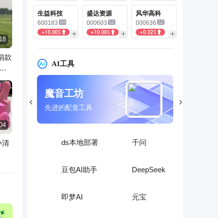
生益科技
盛达资源
风华高科
600183
000603
000636
+10.00%
+10.00%
+0.02%
18
捐款
AI工具
已
智谱清言
文心一
千亿参数对话模型
你的随身智
04
ds本地部署
千问
小清
豆包AI助手
DeepSeek
即梦AI
元宝