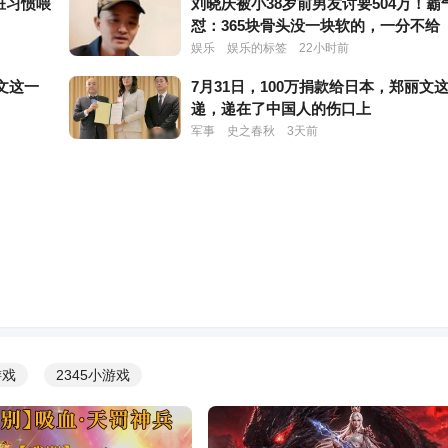
脏习惯喂
刘晓庆被小38岁前男友讨要504万！霸
怼：365块骨头没一块软的，一分不给
娱乐
娱乐的标签
22小时前
文这一
7月31日，100万捐款给日本，郑丽文
！
递，递在了中国人的伤口上
军事
史之春秋
3天前
男子，给
洗车时多看一眼救下55人 这起成功避
蛳粉压惊
例被通报表扬
社会
杭州网
1天前
未婚未
脊柱断裂、前夫已死，62岁"亚洲天后"
唯，现状曝光终于自食苦果
头条
方块零零幺
3天前
家属感
用善良与专业挽救生命 地铁救人护士
人捐款相
了
游戏
2345小游戏
社会
杭州网
3天前
人员数到
潜山钢筋工李明勇跳河救起母女获评“
好人”，本人发声：若再遇到仍会毫不