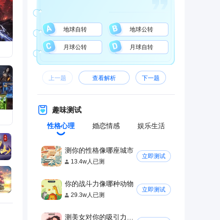
无法
地球自转
地球公转
月球公转
月球自转
上一题
查看解析
下一题
趣味测试
性格心理
婚恋情感
娱乐生活
测你的性格像哪座城市
立即测试
13.4w人已测
你的战斗力像哪种动物
立即测试
29.3w人已测
测美女对你的吸引力有多大