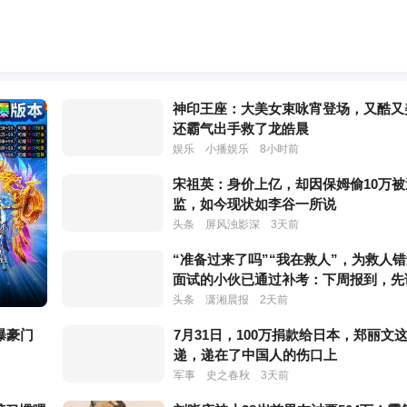
神印王座：大美女束咏宵登场，又酷又
还霸气出手救了龙皓晨
娱乐
小播娱乐
8小时前
宋祖英：身价上亿，却因保姆偷10万被
监，如今现状如李谷一所说
头条
屏风浊影深
3天前
“准备过来了吗”“我在救人”，为救人
面试的小伙已通过补考：下周报到，先
看
头条
潇湘晨报
2天前
曝豪门
7月31日，100万捐款给日本，郑丽文
递，递在了中国人的伤口上
军事
史之春秋
3天前