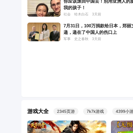
你应该滚回中国去！别用亚洲人的
我的孩子！
社会
铃木白石
3天前
7月31日，100万捐款给日本，郑丽
来玩传奇啊！包红的！0充爆神级刀刀红装
游戏
递，递在了中国人的伤口上
军事
史之春秋
3天前
广西柳州4名年轻人桥底救起落水
他妈妈打电话报平安，救人后吃螺
社会
潇湘晨报
3天前
著名女演员50岁在片场离世，一生
育，死后器官捐献救8人
娱乐
小布点娱乐
3天前
被一条街帮助的“煎饼叔叔”去世，
谢帮助：感念过往所有街坊、好心
游戏大全
2345页游
7k7k游戏
4399小
助，愿父亲再无病痛
头条
红星新闻
3天前
青海王丽：满屋子全是金条, 办案
手抖, 丈夫受不了提前离场