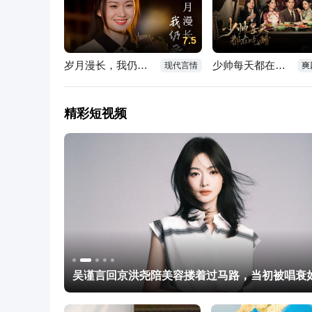
7.5
岁月漫长，我仍爱你如初
少帅每天都在吃醋
现代言情
爽
精彩短视频
侠隐柱间上线当天，火影手游段位赛真实情况！
学校一般在什么情况下才会停课？