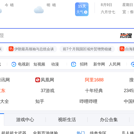
8月9日
星期日
今
晴
明
晴
15天
宜：
天气
六月廿七
祭
显
热
热
东
伊朗最高领袖与总统会谈
前7个月我国区域外贸增势稳健
白海
戏
电视剧
短视频
动漫
招聘
新华网
人民网
腾讯网
凤凰网
阿里1688
搜
京东
37游戏
十年经典
234
大全
知乎
哔哩哔哩
中国
游戏中心
视听生活
办公合集
超超超大武器
全新页游体验
热门
传奇专区
凡人修