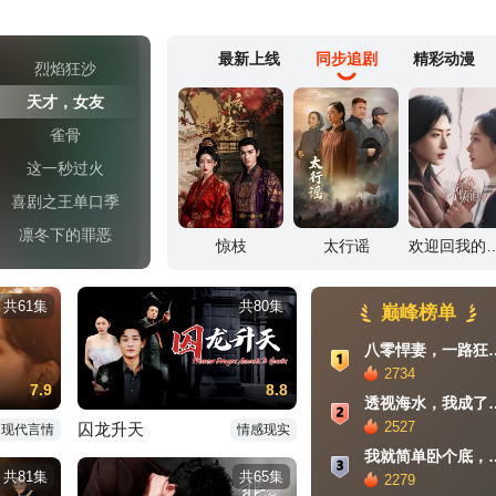
最新上线
同步追剧
精彩动漫
烈焰狂沙
天才，女友
雀骨
这一秒过火
喜剧之王单口季
凛冬下的罪恶
斗罗大陆Ⅱ绝世唐门
仙逆
择天记
共61集
共80集
巅峰榜单
八零悍妻，一路
2734
7.9
8.8
透视海水，我
2527
囚龙升天
现代言情
情感现实
我就简单卧个底，
共81集
共65集
2279