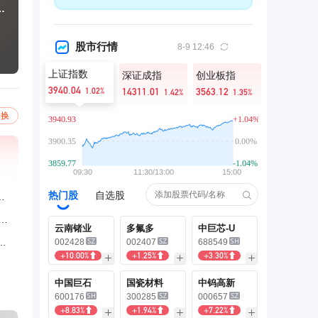
求每户随礼八千八
股市行情
8-9 12:46
上证指数
深证成指
创业板指
3940.04
1.02%
14311.01
3563.12
1.42%
1.35%
一换
热门股
自选股
不存在恶意引导，将优化镜头表达
红红》有氧健身操，节奏轻快，零基础也能轻松跟上
云南锗业
多氟多
中巨芯-U
菜，一年消耗30万只鸭子，配菜比主食过瘾
002428
002407
688549
+10.00%
+1.25%
+3.30%
中国巨石
国瓷材料
中钨高新
600176
300285
000657
+8.83%
+1.94%
+7.22%