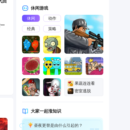
气回
休闲游戏
休闲
动作
这一
经典
策略
险案
韦
果蔬连连看
密室逃脱
找到
大家一起涨知识
安徽
昼夜更替是由什么引起的？
犹豫