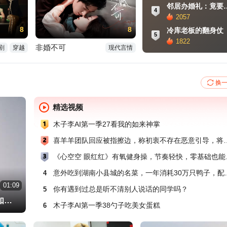
邻居办婚礼：竟要
4
2057
8
8
冷库老板的翻身仗
5
1822
非婚不可
剧
穿越
现代言情
换
精选视频
木子李AI第一季27看我的如来神掌
喜羊羊团队回应被指擦边，称初衷
《心空空 眼
意外吃到湖南小县城的名
4
01:02
01:09
00:37
04:03
02:46
你有遇到过总是听不清别人说话的同学吗？
5
吴谨言回京洪尧陪美容搂着过马路，当初被唱衰如今体贴又上心
《好久不见你找我》动作舒缓简单，中老年零基础新手轻松跟练
黄亦玫又回来了！刘亦菲封面照片优雅从容，38岁状态依旧能打
木子李AI第一季38勺子吃美女蛋糕
6