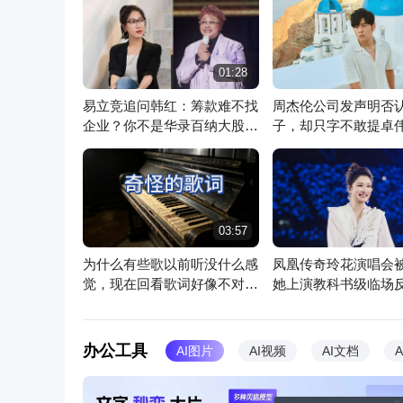
01:28
易立竞追问韩红：筹款难不找
周杰伦公司发声明否
企业？你不是华录百纳大股东
子，却只字不敢提卓
吗
告不到他
文心一言
你的随身智能助手
超
03:57
为什么有些歌以前听没什么感
凤凰传奇玲花演唱会
觉，现在回看歌词好像不对
她上演教科书级临场反
劲？
旧稳如CD
办公工具
AI图片
AI视频
AI文档