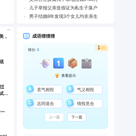
儿子举报父亲造假证为私生子落户
男子结婚8年发现3个女儿均非亲生
美，
成语猜猜猜
1
/20
得分:
0
送
查看提示
错过
意气相投
气义相投
试试
志同道合
情投意合
这一
上一题
下一题