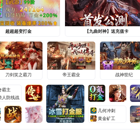
救人
社会
大皖新闻
3天前
容貌出
21岁女生被12岁小学生侵害，警方：
起诉，只能管教
头条
六十四象商贸部
3天前
超超超变打金
【九曲封神】送充值卡
闻，如
吃里扒外！定居美国13年，回国捞金惨
遭“驱逐”，53岁活成了笑话
头条
未央史默
3天前
刀剑笑之霸刀
帝王霸业
战神世纪
奇霸主
柴人防线战
几何冲刺
黄金矿工