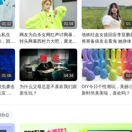
01:12
01:04
01:
认私生
网友为自杀女网红声讨网暴，
地铁吐血女孩回应李亚鹏
伟，因为
转头网暴西村力大吧，屠龙者
将筹备病友去看海 她身体
终成恶龙
濒临崩溃
讯飞星火
魔音工坊
级助手 答你所问
先进的配音工具
01:06
04:34
02:
被虫袭击
为什么父母总是不喜欢我们跟
DIY今日个性潮玩，美丽
应 依
差生玩？
新时尚美美哒，喜欢吗？
AI办公