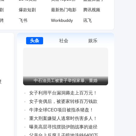
剧
爆款短剧
最新热门电影
腾讯视频
聘
飞书
Workbuddy
讯飞
中国知网
网易公开课
百度翻译
头条
社会
娱乐
院
番茄小说
纵横中文网
17K小说
育
腾讯体育
央视体育
NBA官网
中石油员工被妻子举报家暴、重婚
校
女子利用平台漏洞薅走上百万元！
女子丧偶后，被婆家转移百万钱款
牛津全球CEO项目被指杀猪盘！
重大刑案嫌疑人逃窜时伤害多人！
曝美高层寻找摆脱伊朗战事的途径
父亲台上反腐儿子暗地洗钱6400万