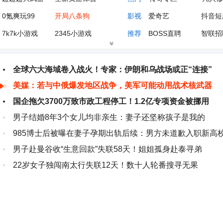
0氪爽玩99
开局八条狗
影视
爱奇艺
抖音短
7k7k小游戏
2345小游戏
推荐
BOSS直聘
智联招
花瓣网
元宝
学习
学科网
学信网
太平洋汽车
搜狐汽车
小说
起点中文网
潇湘书
全球六大海域卷入战火！专家：伊朗和乌战场或正“连接”
美媒：若与中俄爆发地区战争，美军可能动用战术核武器
游戏大全
1688工厂店
体育
新浪体育
搜狐体
国企拖欠3700万致市政工程停工！1.2亿专项资金被挪用
男子结婚8年3个女儿均非亲生：妻子还坚称孩子是我的
985博士后被曝在妻子孕期出轨后续：男方未道歉入职新高
男子赴曼谷收“生意回款”失联58天！姐姐孤身赴泰寻弟
22岁女子独闯南太行失联12天！数十人轮番搜寻无果