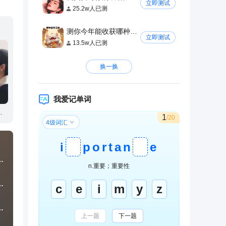
立即测试
25.2w人已测
测你今年能收获哪种意外之财
立即测试
13.5w人已测
换一换
我爱记单词
1
/20
4级词汇
i
p
o
r
t
a
n
e
狂飙征服军区老公
n.重要；重要性
成了钓鱼之神
c
e
i
m
y
z
就成了公司二把手
上一题
下一题