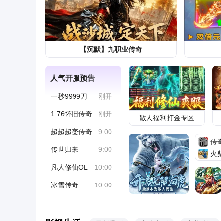
社会
赵sir谈世
3天前
奥巴马的母亲有多漂亮？肤白貌美
众，18岁被非洲留学生骗婚产子
头条
史一一史劲
3天前
【沉默】九职业传奇
38岁孙雅近况曝光！出道24年零绯
人气开服预告
今很美却还单身让人唏嘘
娱乐
代军哥哥
1天前
一秒9999刀
刚开
1.76怀旧传奇
刚开
散人福利打金专区
超超超变传奇
9:00
传
传世归来
9:00
火
凡人修仙OL
10:00
冰雪传奇
10:00