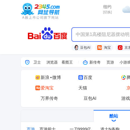
热点
纽约
[切换]
中国第1高楼阻尼器摆动明
豆包AI
淘宝
京
卫士
浏览器
看图王
新传奇
页游
小游
新浪
•
微博
百度
爱淘宝
天猫
万界传奇
豆包AI
游戏
酷站
页游
页游前十
一刀9999亿
道士N条狗