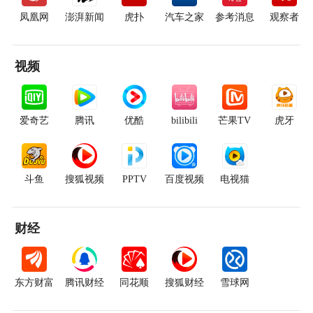
凤凰网
澎湃新闻
虎扑
汽车之家
参考消息
观察者
视频
爱奇艺
腾讯
优酷
bilibili
芒果TV
虎牙
斗鱼
搜狐视频
PPTV
百度视频
电视猫
财经
东方财富
腾讯财经
同花顺
搜狐财经
雪球网