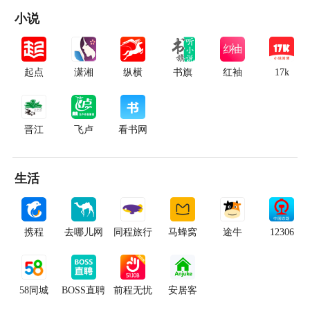
小说
起点
潇湘
纵横
书旗
红袖
17k
晋江
飞卢
看书网
生活
携程
去哪儿网
同程旅行
马蜂窝
途牛
12306
58同城
BOSS直聘
前程无忧
安居客