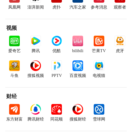
凤凰网
澎湃新闻
虎扑
汽车之家
参考消息
观察者
视频
爱奇艺
腾讯
优酷
bilibili
芒果TV
虎牙
斗鱼
搜狐视频
PPTV
百度视频
电视猫
财经
东方财富
腾讯财经
同花顺
搜狐财经
雪球网