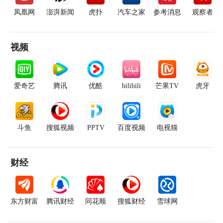
凤凰网
澎湃新闻
虎扑
汽车之家
参考消息
观察者
视频
爱奇艺
腾讯
优酷
bilibili
芒果TV
虎牙
斗鱼
搜狐视频
PPTV
百度视频
电视猫
财经
东方财富
腾讯财经
同花顺
搜狐财经
雪球网