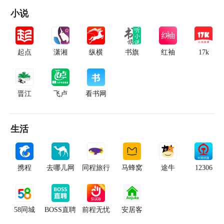
小说
起点
潇湘
纵横
书旗
红袖
17k
晋江
飞卢
看书网
生活
携程
去哪儿网
同程旅行
马蜂窝
途牛
12306
58同城
BOSS直聘
前程无忧
安居客