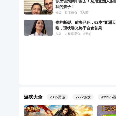
你应该滚回中国去！别用亚洲人的
我的孩子！
社会
铃木白石
3天前
脊柱断裂、前夫已死，62岁"亚洲天
来玩传奇啊！包红的！0充爆神级刀刀红装
游戏
唯，现状曝光终于自食苦果
头条
方块零零幺
3天前
潜山钢筋工李明勇跳河救起母女获
好人”，本人发声：若再遇到仍会
救人
社会
大皖新闻
3天前
两岸结局已定，大陆对台军改名了
实了：大量岛内官兵提前退伍
军事
元衡防务
3天前
中方不救，日本若自救失败，美债
蛋？最大接盘国已被逼出
游戏大全
2345页游
7k7k游戏
4399小
军事
白瑾国际Talk
3天前
别的明星摆谱翻车，结果丁禹兮狂
侯明昊手递传单，这波宠粉打了谁