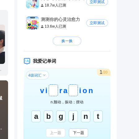
立即测试
18.7w人已测
测测你的心灵治愈力
立即测试
13.6w人已测
换一换
我爱记单词
1
/20
4级词汇
v
i
r
a
i
o
n
城
n.颤动，振动；摆动
a
b
g
j
n
t
求每户随礼八千八
上一题
下一题