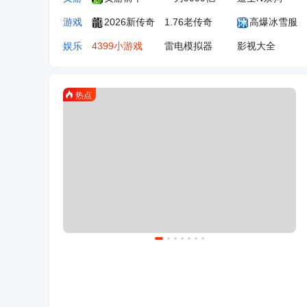
游戏
2026新传奇
1.76老传奇
高爆冰雪服
娱乐
4399小游戏
雷电模拟器
影视大全
办公
魔方办公
即时设计
豆包
汽车
懂车帝
汽车之家
百度有驾
生活
小红书
AI导航
微信网页版