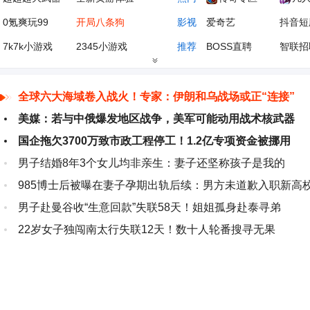
0氪爽玩99
开局八条狗
影视
爱奇艺
抖音短
7k7k小游戏
2345小游戏
推荐
BOSS直聘
智联招
花瓣网
元宝
学习
学科网
学信网
太平洋汽车
搜狐汽车
小说
起点中文网
潇湘书
全球六大海域卷入战火！专家：伊朗和乌战场或正“连接”
美媒：若与中俄爆发地区战争，美军可能动用战术核武器
游戏大全
1688工厂店
体育
新浪体育
搜狐体
国企拖欠3700万致市政工程停工！1.2亿专项资金被挪用
男子结婚8年3个女儿均非亲生：妻子还坚称孩子是我的
985博士后被曝在妻子孕期出轨后续：男方未道歉入职新高
男子赴曼谷收“生意回款”失联58天！姐姐孤身赴泰寻弟
22岁女子独闯南太行失联12天！数十人轮番搜寻无果