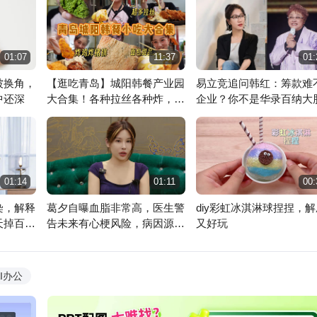
01:07
11:37
01:
被换角，
【逛吃青岛】城阳韩餐产业园
易立竞追问韩红：筹款难
中还深
大合集！各种拉丝各种炸，猪
企业？你不是华录百纳大
排巨大！
吗
讯飞星火
魔音工坊
级助手 答你所问
先进的配音工具
01:14
01:11
00:
染，解释
葛夕自曝血脂非常高，医生警
diy彩虹冰淇淋球捏捏，解
天掉百根
告未来有心梗风险，病因源自
又好玩
家族遗传
AI办公