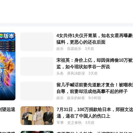
4女共侍1夫仅开胃菜，知名女星再曝豪
猛料，更恶心的还在后面
娱乐
昌霖娱乐
3天前
宋祖英：身价上亿，却因保姆偷10万被
监，如今现状如李谷一所说
头条
屏风浊影深
3天前
留几手喊话前妻先道歉才复合！被嘲表
自尊，前妻却活成他高攀不起的样子
娱乐
娱乐的标签
9小时前
刘望远退
7月31日，100万捐款给日本，郑丽文
递，递在了中国人的伤口上
军事
史之春秋
3天前