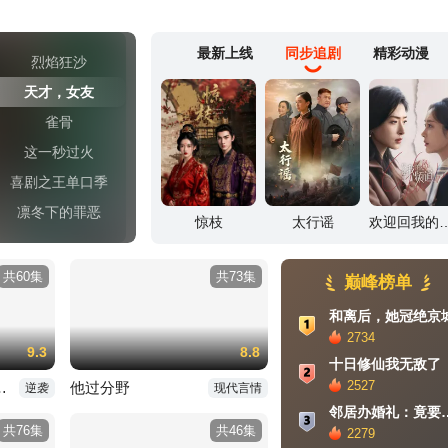
最新上线
同步追剧
精彩动漫
烈焰狂沙
天才，女友
雀骨
这一秒过火
喜剧之王单口季
凛冬下的罪恶
斗罗大陆Ⅱ绝世唐门
仙逆
择天记
共60集
共73集
巅峰榜单
和离后，她冠绝京
2734
9.3
8.8
十日修仙我无敌了
2527
成了钓鱼之神
他过分野
逆袭
现代言情
邻居办婚礼：竟要
共76集
共46集
2279