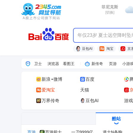
热点
菲尼克斯
[切换]
一线豪华品牌卖车也到了
豆包AI
淘宝
京
卫士
浏览器
看图王
新传奇
页游
小游
新浪
•
微博
百度
爱淘宝
天猫
万界传奇
豆包AI
游戏
酷站
页游
页游前十
一刀9999亿
道士N条狗