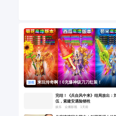
来玩传奇啊！0充爆神级刀刀红装！
游戏
完结！《兵自风中来》结局放出：
伍，索建安遇险牺牲
娱乐
众播影视
1天前