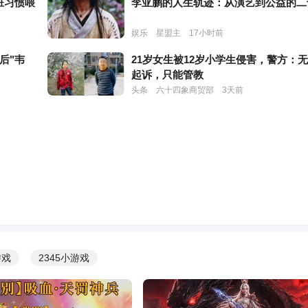
脏习惯喂
李亚鹏的人生轨迹：从演艺到公益的二
娱乐
星盟主
17小时前
后"韦
21岁女生被12岁小学生侵害，警方：
！
起诉，只能管教
头条
六十四象商贸部
3天前
评“安徽
怀孕6个月还踩10cm恨天高！39岁田
毫不犹豫
奈实官宣嫁龟梨和也，分手传闻被狠狠
娱乐
娱乐的标签
1天前
，军网证
中美外长闭门激烈交锋整整90分钟！
鲁比奥立马变脸
头条
凤心爱生活
3天前
也要完
佳视停播48年！70岁米雪生图似20岁
靠医美全靠自律，打了多少“科技脸”的
游戏
2345小游戏
脸？
娱乐
娱乐的标签
6小时前
撒5万、
吃里扒外！定居美国13年，回国捞金惨
的脸？
遭“驱逐”，53岁活成了笑话