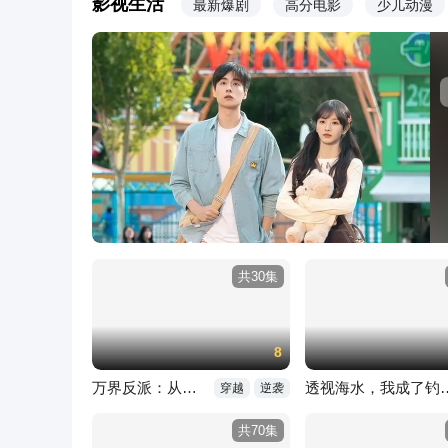
影视生活
最新爆剧
高分电影
少儿动漫
共30集
8
万界反派：从炮灰到无上道主
透视海水，我
穿越
逆袭
共70集