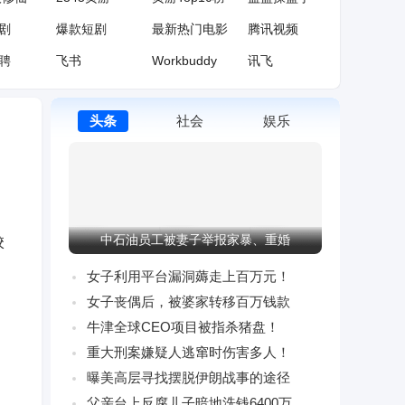
剧
爆款短剧
最新热门电影
腾讯视频
聘
飞书
Workbuddy
讯飞
中国知网
网易公开课
百度翻译
头条
社会
娱乐
院
番茄小说
纵横中文网
17K小说
育
腾讯体育
央视体育
NBA官网
中石油员工被妻子举报家暴、重婚
校
女子利用平台漏洞薅走上百万元！
女子丧偶后，被婆家转移百万钱款
牛津全球CEO项目被指杀猪盘！
重大刑案嫌疑人逃窜时伤害多人！
曝美高层寻找摆脱伊朗战事的途径
父亲台上反腐儿子暗地洗钱6400万