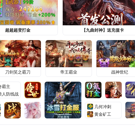
头条
未央史默
3天前
士找到
108坊故事|夏家庄社区新时代文明实践
展暑期美育实践活动
社会
华商网-华商报
1天前
超超超变打金
【九曲封神】送充值卡
人员数到
第2个富士康？宣布全线搬迁、近10万
掉饭碗，央媒早有提醒
头条
青史耀华
3天前
刀剑笑之霸刀
帝王霸业
战神世纪
奇霸主
柴人防线战
几何冲刺
黄金矿工