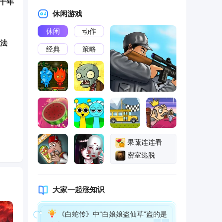
十年
休闲游戏
休闲
动作
无法
经典
策略
中美
打脸
会后
果蔬连连看
密室逃脱
，不
大家一起涨知识
《白蛇传》中“白娘娘盗仙草”盗的是