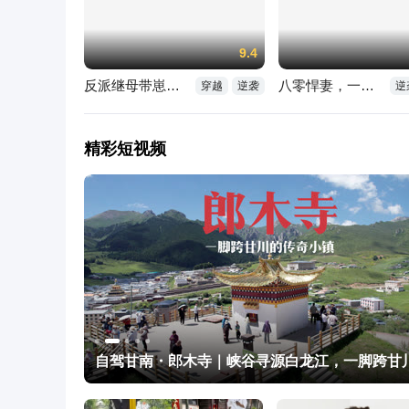
9.4
反派继母带崽儿顿顿炫肉
八零悍妻，一路狂飙征服军区老公
穿越
逆袭
逆
精彩短视频
迪亚斯晃开角度兜射 皮球击中横梁下沿入网