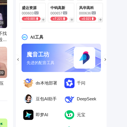
盛达资源
中钨高新
风华高科
000603
000657
000636
+10.00%
+7.22%
+0.02%
28
不找
AI工具
股东
智谱清言
文心一
千亿参数对话模型
你的随身智
39
ds本地部署
千问
压
豆包AI助手
DeepSeek
即梦AI
元宝