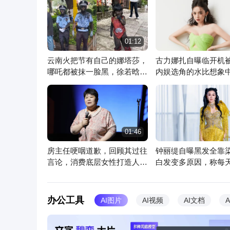
01:12
云南火把节有自己的娜塔莎，
古力娜扎自曝临开机
哪吒都被抹一脸黑，徐若晗等
内娱选角的水比想象
人出席
文心一言
你的随身智能助手
超
01:46
房主任哽咽道歉，回顾其过往
钟丽缇自曝黑发全靠
言论，消费底层女性打造人设
白发变多原因，称每
早该翻车
头发正常
办公工具
AI图片
AI视频
AI文档