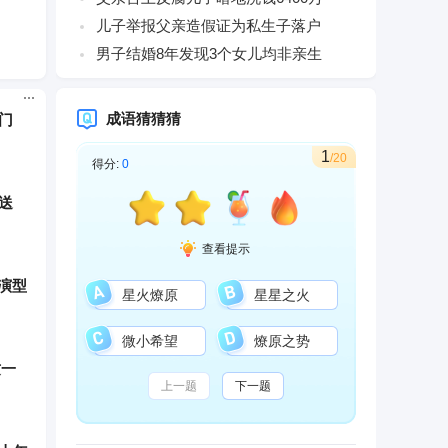
儿子举报父亲造假证为私生子落户
男子结婚8年发现3个女儿均非亲生
门
成语猜猜猜
1
/20
得分:
0
送
查看提示
演型
星火燎原
星星之火
微小希望
燎原之势
这一
上一题
下一题