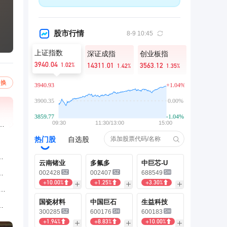
股市行情
8-9 10:45
上证指数
深证成指
创业板指
3940.04
1.02%
14311.01
3563.12
1.42%
1.35%
一换
寻找爱情，大女儿回怼：哪还有老头会看上你
热门股
自选股
身操，动作简单好学居家轻松锻炼
云南锗业
多氟多
中巨芯-U
！二三十一份儿肉，蔬菜还自助？
002428
002407
688549
+10.00%
+1.25%
+3.30%
宣言：做她的大地别做她的天 仍是无数人向往的浪漫
国瓷材料
中国巨石
生益科技
出现问题，称自己还算个有钱人
300285
600176
600183
+1.94%
+8.83%
+10.00%