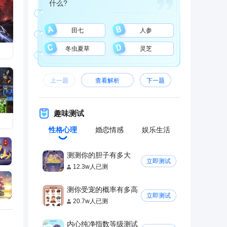
什么?
站开
田七
人参
冬虫夏草
灵芝
人丢
上一题
查看解析
下一题
趣味测试
性格心理
婚恋情感
娱乐生活
测测你的胆子有多大
立即测试
12.3w人已测
测你受宠的概率有多高
立即测试
20.7w人已测
内心纯净指数等级测试