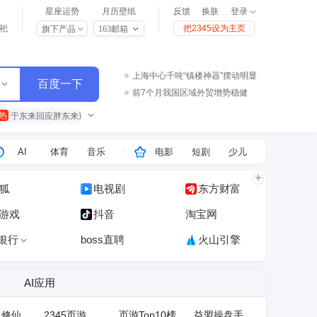
星座运势
月历壁纸
反馈
换肤
登录
祀
把2345设为主页
旗下产品
163邮箱
上海中心千吨“镇楼神器”摆动明显
前7个月我国区域外贸增势稳健
于东来回应胖东来近25年老店年底关闭
热
热
于东来回应胖东来近25年老店年底关闭
白海豚登陆强度略强于巴威
白海豚登陆强度略强于巴威
多家车企将回归实体按键
大V：日称解放军有8架歼35是自欺欺人
AI
体育
音乐
电影
短剧
少儿
狐
电视剧
东方财富
5游戏
抖音
淘宝网
银行
boss直聘
火山引擎
AI应用
人修仙
2345页游
页游Top10榜
益盟操盘手