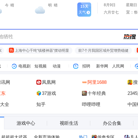
8月9日
星期日
今
晴
明
晴
15天
宜：
天气
六月廿七
祭
亏损边缘
热
东
上海中心千吨“镇楼神器”摆动明显
前7个月我国区域外贸增势稳健
戏
电视剧
短视频
动漫
招聘
新华网
人民网
腾讯网
凤凰网
阿里1688
搜
京东
37游戏
十年经典
234
大全
知乎
哔哩哔哩
中国
游戏中心
视听生活
办公合集
超超超大武器
全新页游体验
热门
传奇专区
凡