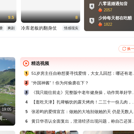
八零退婚遇知音
4
2057
9.5
8
少帅每天都在吃醋
5
1822
冷库老板的翻身仗
袭
爽剧
情感现实
换
精选视频
51岁房主任自称想要
“外国神酱”！你为何偷袭在下？
《我只能往前走》完整版中老年健
【逛吃天津】扎啤畅饮的露天烤肉
4
01:46
19:05
04:17
01:14
01:02
张若昀的爱情
5
自驾甘南・郎木寺｜峡谷寻源白龙江，一脚跨甘川的传奇小镇
《最美的情缘》零基础健身操，动作缓慢特别适合中老年人
暴雨中万岁山演员坚守演出获满堂彩，游客撑伞相伴，工作人员回应
黄亦玫又回来了！刘亦菲封面照片优雅从容，38岁状态依旧能打
黄日华否认全面复出，澄清经济
6