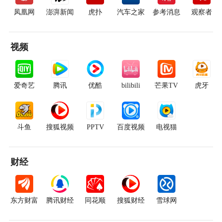
凤凰网
澎湃新闻
虎扑
汽车之家
参考消息
观察者
视频
爱奇艺
腾讯
优酷
bilibili
芒果TV
虎牙
斗鱼
搜狐视频
PPTV
百度视频
电视猫
财经
东方财富
腾讯财经
同花顺
搜狐财经
雪球网