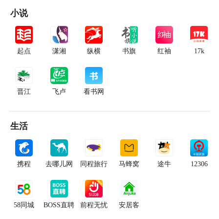
小说
起点
潇湘
纵横
书旗
红袖
17k
晋江
飞卢
看书网
生活
携程
去哪儿网
同程旅行
马蜂窝
途牛
12306
58同城
BOSS直聘
前程无忧
安居客