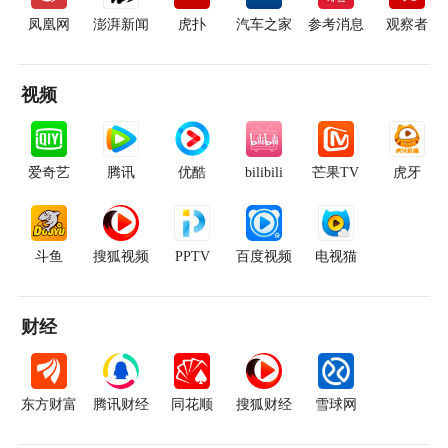
凤凰网
澎湃新闻
虎扑
汽车之家
参考消息
观察者
视频
爱奇艺
腾讯
优酷
bilibili
芒果TV
虎牙
斗鱼
搜狐视频
PPTV
百度视频
电视猫
财经
东方财富
腾讯财经
同花顺
搜狐财经
雪球网