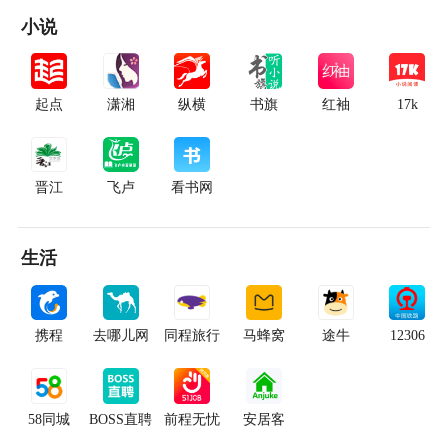
小说
起点
潇湘
纵横
书旗
红袖
17k
晋江
飞卢
看书网
生活
携程
去哪儿网
同程旅行
马蜂窝
途牛
12306
58同城
BOSS直聘
前程无忧
安居客