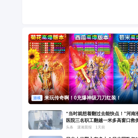
来玩传奇啊！0充爆神级刀刀红装！
游戏
“当时就想着翻过去能快点！”河南
医院三名职工翻越一米多高窗口救
获赞，医院：将对三人进行表彰奖
头条
潇湘晨报
1天前