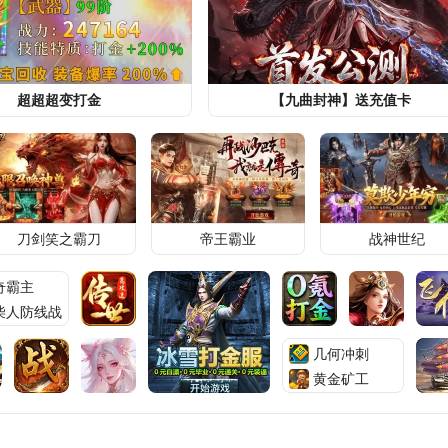
娱乐
昌霖娱乐
3天前
调“发
知名女星突然死亡，仅35岁，告别仪
讨
光，生前一张照片令人心痛
头条
账号已注销
3天前
超超超变打金
【九曲封神】送充值卡
算错、甩
美国的麻烦大了，特朗普没有料到，沙
开除常
军正式参战，混战爆发
军事
罗马博识
3天前
刀剑笑之霸刀
帝王霸业
战神世纪
奇霸主
柴人防线战
几何冲刺
黄金矿工