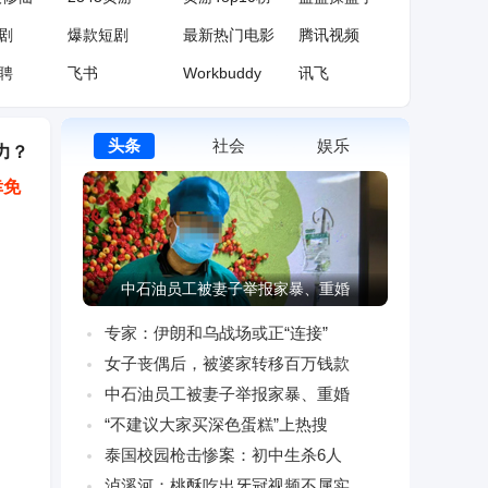
剧
爆款短剧
最新热门电影
腾讯视频
聘
飞书
Workbuddy
讯飞
中国知网
网易公开课
百度翻译
头条
社会
娱乐
院
番茄小说
纵横中文网
17K小说
力？
幸免
育
腾讯体育
央视体育
NBA官网
司机遭劫杀，凶手外逃30年成老板
专家：伊朗和乌战场或正“连接”
女子丧偶后，被婆家转移百万钱款
中石油员工被妻子举报家暴、重婚
“不建议大家买深色蛋糕”上热搜
泰国校园枪击惨案：初中生杀6人
泸溪河：桃酥吃出牙冠视频不属实