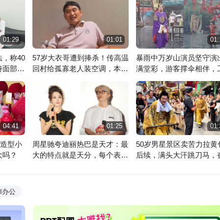
01:29
01:01
01:
，称40
57岁大衣哥遭到捧杀！传高温
暴雨中万岁山演员坚守演
持面部不
回村给孤寡老人装空调，本人
满堂彩，游客撑伞相伴，
亲自回应
人员回应
讯飞星火
魔音工坊
级助手 答你所问
先进的配音工具
04:41
01:25
01:
，造型小
周星驰夸迪丽热巴是天才：最
50岁男星景区卖苦力拉黄
欢吗？
大的特点就是天分，每个表演
后续，满头大汗跳刀马，
都有惊喜
讨好游客
AI办公