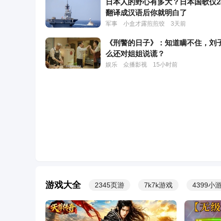
日本人的野心有多大？日本国歌仅2
翻译成汉语后你就明白了
军事
小盒才露煎煎饺
3天前
《刑警的日子》：知道瞒不住，刘
来玩传奇啊！包红的！0充爆神级刀刀红装
游戏
么还对姐姐说谎？
娱乐
众播影视
15小时前
著名女演员50岁在片场离世，一生
育，死后器官捐献救8人
娱乐
小布点娱乐
3天前
她被张铁林玩弄感情4年，嫁给臭
他，才知她有多精明
娱乐
方块零零幺
3天前
朱洁静自曝患癌是前男友发现的：
胸口长了痘
游戏大全
2345页游
7k7k游戏
4399小
头条
韩小娱
22小时前
中方以牙还牙14对14，20个小时完
击，中美交锋让美国心惊胆战