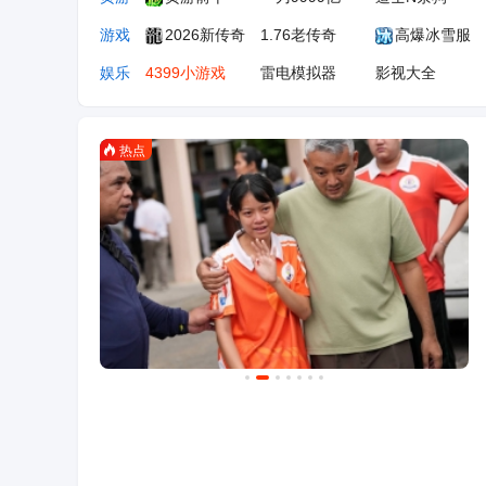
游戏
2026新传奇
1.76老传奇
高爆冰雪服
娱乐
4399小游戏
雷电模拟器
影视大全
办公
魔方办公
即时设计
豆包
汽车
懂车帝
汽车之家
百度有驾
生活
小红书
AI导航
微信网页版