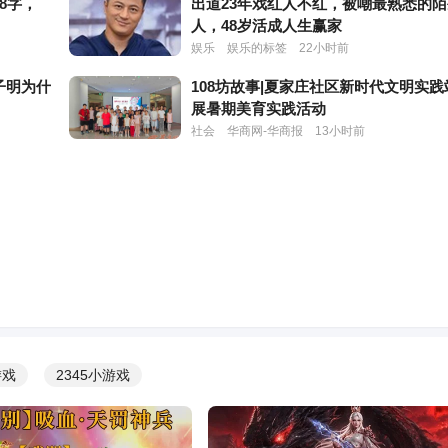
8字，
出道23年戏红人不红，被嘲最熟悉的
人，48岁活成人生赢家
娱乐
娱乐的标签
22小时前
子明为什
108坊故事|夏家庄社区新时代文明实践
！
展暑期美育实践活动
社会
华商网-华商报
13小时前
未婚未
宋祖英：身价上亿，却因保姆偷10万
监，如今现状如李谷一所说
头条
屏风浊影深
3天前
名昭著的
脊柱断裂、前夫已死，62岁"亚洲天后"
唯，现状曝光终于自食苦果
头条
方块零零幺
3天前
他发现我
东方不败成过去式？72岁林青霞松弛
九寨沟，打了整个内娱的脸！
游戏
2345小游戏
娱乐
娱乐的标签
22小时前
成反
4女共侍1夫仅开胃菜，知名女星再曝
猛料，更恶心的还在后面