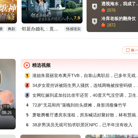
透视海水，我
4
2076
8.2
7.9
冷库老板的翻身仗
5
1872
邻居办婚礼：竟要求每户随礼八千八
袭
爽剧
情感现实
换
精选视频
港姐朱晨丽宣布离开TVB，自靠
34岁女星控诉被陌生男
女网红嫁到孟加拉比坐牢
72岁“无花和尚”落魄到街头摆摊，身形消瘦像竹竿
4
01:28
12:29
08:26
01:04
01:03
萧敬腾餐厅遭房东涨租，房东喊话
5
易立竞追问韩红：筹款难不找企业？你不是华录百纳大股东吗
【逛吃青岛】台东5家美食合集！整根笔管大锅贴，牛肉汉堡夯爆了
周润发山顶豪宅1.6亿求售，四年降价6000万，依旧无人问津
Baby13岁旧照曝光，素颜青涩已是美人胚子，原生五官打脸整容争议
38岁男演员无戏可拍求职景区NPC，已半年没有收入
6