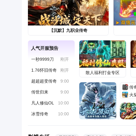
军事
卞穆川
3天前
嫌弃中国麻将太“丑”，美国女子高
明”白人麻将，引发网友集体愤怒声
社会
中国建筑防水杂志社
3天前
【沉默】九职业传奇
法学院学霸综艺翻车被除名！账目
人气开服预告
锅同事，成《中餐厅》10季首位被
驻，掉粉12万
娱乐
娱乐的标签
11小时前
一秒9999刀
刚开
1.76怀旧传奇
刚开
散人福利打金专区
超超超变传奇
9:00
传
传世归来
9:00
火
凡人修仙OL
10:00
冰雪传奇
10:00