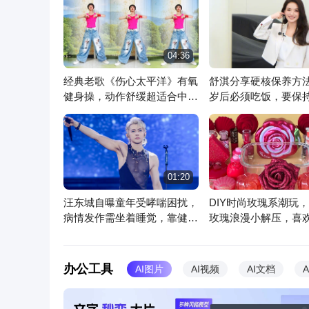
04:36
经典老歌《伤心太平洋》有氧
舒淇分享硬核保养方法
健身操，动作舒缓超适合中老
岁后必须吃饭，要保
年人
干瘪
文心一言
你的随身智能助手
超
01:20
汪东城自曝童年受哮喘困扰，
DIY时尚玫瑰系潮玩
病情发作需坐着睡觉，靠健身
玫瑰浪漫小解压，喜
逐渐改善
办公工具
AI图片
AI视频
AI文档