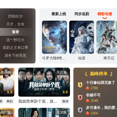
最新上线
同步追剧
精彩动漫
烈焰狂沙
天才，女友
雀骨
这一秒过火
喜剧之王单口季
凛冬下的罪恶
斗罗大陆Ⅱ绝世唐门
仙逆
择天记
共76集
共31集
巅峰榜单
十日修仙我无敌了
2790
9.5
6.6
非婚不可
2548
我就简单卧个底，就成了公司二把手
袭
爽剧
脑洞
岁月漫长，
共77集
共30集
2304