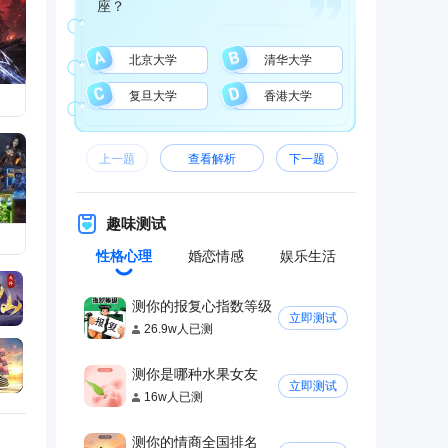
座？
式曝
北京大学
清华大学
复旦大学
香港大学
特联
上一题
查看解析
下一题
趣味测试
性格心理
婚恋情感
娱乐生活
测你的报复心指数等级
立即测试
26.9w人已测
测你是哪种水果女友
立即测试
16w人已测
测你的情商全国排名