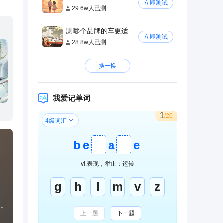
立即测试
29.6w人已测
测哪个品牌的车更适合你
立即测试
28.8w人已测
换一换
我爱记单词
1
/20
4级词汇
b
e
a
e
vi.表现，举止；运转
g
h
l
m
v
z
我仍爱你如初
上一题
下一题