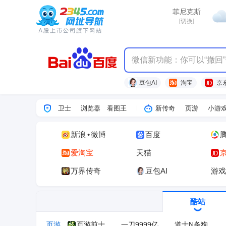
热点
菲尼克斯
[切换]
微信新功能：你可以“撤回
豆包AI
淘宝
京
卫士
浏览器
看图王
新传奇
页游
小游
新浪
•
微博
百度
爱淘宝
天猫
万界传奇
豆包AI
游戏
酷站
页游
页游前十
一刀9999亿
道士N条狗