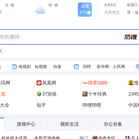
8月8日
星期六
今
晴
明
晴
15天
宜：
天气
六月廿六
破
”你的撤回
东
戏
电视剧
短视频
动漫
招聘
新华网
人民网
腾讯网
凤凰网
阿里1688
搜
京东
37游戏
十年经典
234
大全
知乎
哔哩哔哩
中国
游戏中心
视听生活
办公合集
超超超大武器
全新页游体验
热门
传奇专区
凡