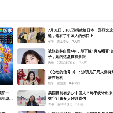
7月31日，100万捐款给日本，郑丽文
递，递在了中国人的伤口上
军事
史之春秋
3天前
被张铁林白睡4年，却下嫁“臭名昭著”
子，她的这盘棋有多狠
头条
安德烈的笔记
3天前
《心动的信号 9》：沙玥儿开局火爆背
潜在危机
娱乐
星盟主
8小时前
濮阳一
美国目前有多少中国人？终于统计出来
倒地患者
数字让很多人难以置信
励
军事
趣叭叭说史
3天前