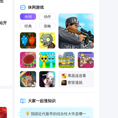
陌生
休闲游戏
休闲
动作
站开
经典
策略
被送
韦
果蔬连连看
密室逃脱
现身
大家一起涨知识
豪门
我国近代最早的综合性大学是哪一