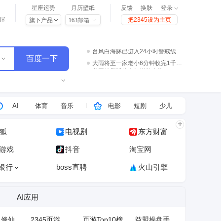
星座运势
月历壁纸
反馈
换肤
登录
屋
把2345设为主页
旗下产品
163邮箱
我国外贸延续良好增长态势
宇树王兴兴被问了360多个问题
北京奥运会已经18年了
医生：啥吃多了都会胖 牛吃草也长肉
台风白海豚已进入24小时警戒线
大雨将至一家老小6分钟收完1千斤稻谷
AI
体育
音乐
电影
短剧
少儿
狐
电视剧
东方财富
5游戏
抖音
淘宝网
银行
boss直聘
火山引擎
AI应用
人修仙
2345页游
页游Top10榜
益盟操盘手