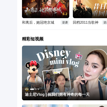
6.2
和离后，她冠绝京城
回档2011当歌神
逆袭
逆
精彩短视频
迪士尼Vlog | 祝我们拥有神奇的每一天