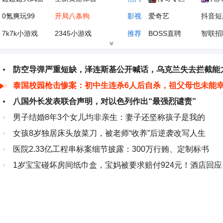
0氪爽玩99
开局八条狗
影视
爱奇艺
抖音短
7k7k小游戏
2345小游戏
推荐
BOSS直聘
智联招
花瓣网
元宝
学习
学科网
学信网
太平洋汽车
搜狐汽车
小说
起点中文网
潇湘书
防空导弹严重短缺，泽连斯基公开喊话，乌克兰失去拦截能
泰国校园枪击惨案：初中生连杀6人后自杀，祖父母也未能
游戏大全
1688工厂店
体育
新浪体育
搜狐体
八国外长发表联合声明，对以色列作出“最强烈谴责”
男子结婚8年3个女儿均非亲生：妻子还坚称孩子是我的
女孩8岁独居床头放菜刀，被老师“收养”后逆袭改写人生
医院2.33亿工程串标案细节披露：300万行贿、定制标书
1岁宝宝碰坏房间纸巾盒，宝妈被要求赔付924元！酒店回应