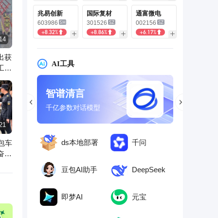
兆易创新
国际复材
通富微电
603986
301526
002156
+8.32%
+8.86%
+6.17%
14
出获
AI工具
工作
智谱清言
文心一
千亿参数对话模型
你的随身智
21
ds本地部署
千问
包车
奋力
豆包AI助手
DeepSeek
即梦AI
元宝