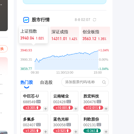
成了钓鱼之神
股市行情
8-8 02:07
上证指数
深证成指
创业板指
3940.04
1.02%
14311.01
3563.12
1.42%
1.35%
一换
山离职后，已多年无戏可拍
热门股
自选股
人骚扰，连续两晚被按密码锁，网友：请报警
还苦，40度天气没空调，卫生巾都无法保证
中巨芯-U
云南锗业
胜宏科技
688549
002428
300476
+3.30%
+10.00%
+12.01%
好聚好散，林有慧揭拒买店铺内幕
多氟多
蓝色光标
利欧股份
002407
300058
002131
+1.25%
+3.52%
-0.36%