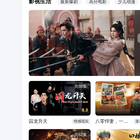
影视生活
最新爆剧
高分电影
少儿动漫
共80集
8.8
囚龙升天
八零悍妻，一路狂飙征服军区老公
情感现实
逆
共62集