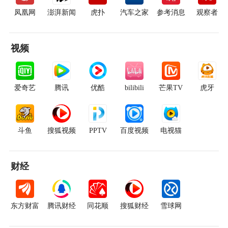
凤凰网
澎湃新闻
虎扑
汽车之家
参考消息
观察者
视频
爱奇艺
腾讯
优酷
bilibili
芒果TV
虎牙
斗鱼
搜狐视频
PPTV
百度视频
电视猫
财经
东方财富
腾讯财经
同花顺
搜狐财经
雪球网