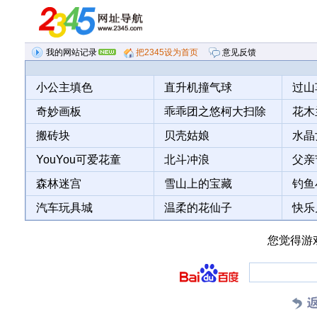
我的网站记录
把2345设为首页
意见反馈
意见反馈
小公主填色
直升机撞气球
过山
最近浏览记录
热门网站排行
奇妙画板
乖乖团之悠柯大扫除
花木
搬砖块
贝壳姑娘
水晶
YouYou可爱花童
北斗冲浪
父亲
森林迷宫
雪山上的宝藏
钓鱼
汽车玩具城
温柔的花仙子
快乐
您觉得游