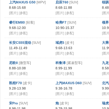
上汽MAXUS G50
[MPV]
启辰T60
[SUV]
锐骐
8.68-15.68
8.68-11.88
8.48
[图片]
[参配]
[图片]
[参配]
[图片
睿行EM80
[轻客]
哈弗F7
[SUV]
领界
9.68-12.00
10.90-15.37
10.9
[图片]
[参配]
[图片]
[参配]
[图片
长安CS55混动
[SUV]
域虎5
[皮卡]
大乘
11.49-11.49
9.68-13.63
11.9
[图片]
[参配]
[图片]
[参配]
[图片
尼欧II
[微型车]
科鲁泽
[紧凑型车]
九龙
8.88-10.08
8.99-11.99
8.58
[图片]
[参配]
[图片]
[参配]
[图片
凯程F70
[皮卡]
上汽MAXUS D60
[SUV]
北汽
9.28-13.98
9.38-16.78
9.99
[图片]
[参配]
[图片]
[参配]
[图片
宋Pro
[SUV]
炮
[皮卡]
瑞虎
8.98-11.98
9.78-15.98
10.9