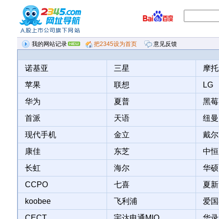
我的网站记录
把2345设为首页
意见反馈
意见反馈
诺基亚
三星
摩托
最近浏览记录
热门网站排行
暂无历史浏览记录
苹果
联想
LG
华为
夏普
黑莓
首派
天语
纽曼
现代手机
金立
戴尔
康佳
东芝
中恒
长虹
海尔
华硕
CCPO
七喜
夏新
koobee
飞利浦
爱国
CECT
宇达电通MIO
华录