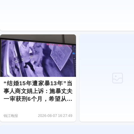
“结婚15年遭家暴13年”当
事人商文娟上诉：施暴丈夫
一审获刑6个月，希望从重
改判
钱江晚报
2026-08-07 16:27:49