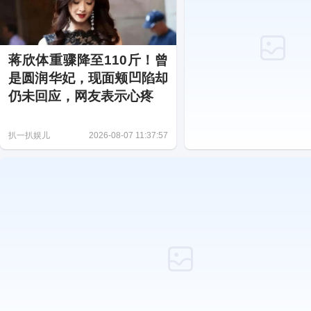
蒋欣体重骤降至110斤！曾
是圆润华妃，现面颊凹陷却
仍未回应，网友表示心疼
扒一扒娱儿
2026-08-07 11:37:57