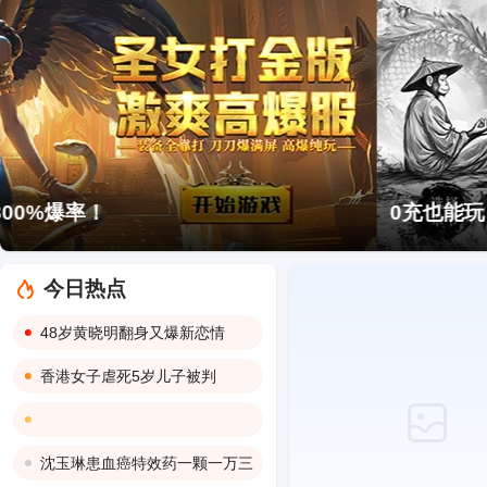
0充也能玩！
今日热点
48岁黄晓明翻身又爆新恋情
香港女子虐死5岁儿子被判
沈玉琳患血癌特效药一颗一万三